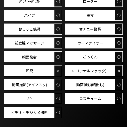
ﾊﾟﾝﾃｨｰ･ﾊﾟﾝｽﾄ
○
ローター
○
バイブ
○
電マ
○
おしっこ鑑賞
○
オナニー鑑賞
○
前立腺マッサージ
○
ウーマナイザー
○
顔面発射
○
ごっくん
○
即尺
×
AF（アナルファック）
×
動画撮影(アイマスク)
○
動画撮影(顔出し)
○
3P
○
コスチューム
○
ビデオ・デジカメ撮影
○