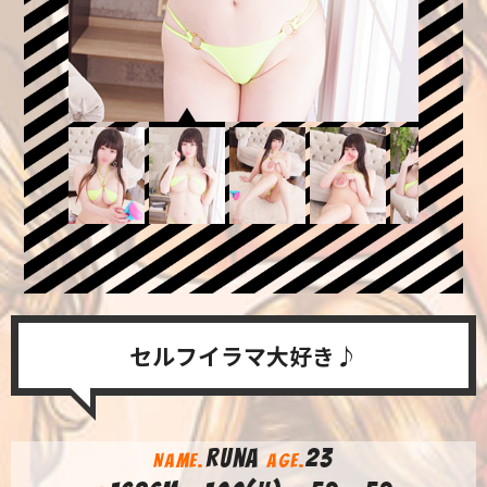
セルフイラマ大好き♪
runa
23
NAME.
AGE.