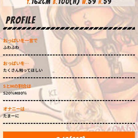
162cm
100(H)
59
59
T.
B.
W.
H.
PROFILE
おっぱいを一言で
ふわふわ
おっぱいを…
たくさん触ってほしい
SとMの割合は
S20％М80％
オナニーは…
たまーに