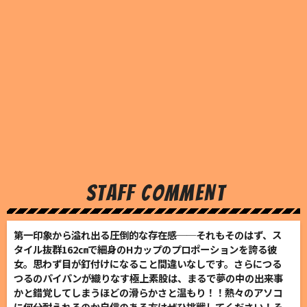
STAFF COMMENT
第一印象から溢れ出る圧倒的な存在感──それもそのはず、ス
タイル抜群162㎝で細身のHカップのプロポーションを誇る彼
女。思わず目が釘付けになること間違いなしです。さらにつる
つるのパイパンが織りなす極上素股は、まるで夢の中の出来事
かと錯覚してしまうほどの滑らかさと温もり！！熱々のアソコ
に何分耐えれるのか自信のある方はぜひ挑戦してください！そ