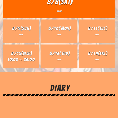
8/8(Sat)
--
8/9(Sun)
8/10(Mon)
8/11(Tue)
--
--
--
8/12(Wed)
8/13(Thu)
8/14(Fri)
10:00～23:00
--
--
DIARY