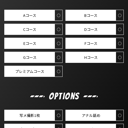
Aコース
○
Bコース
○
Cコース
○
Dコース
○
Eコース
○
Fコース
○
Gコース
○
Hコース
○
プレミアムコース
○
Options
写メ撮影1枚
○
アナル舐め
○